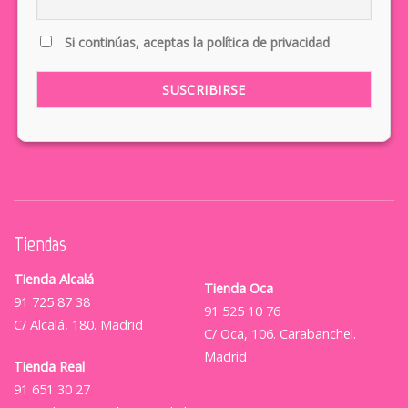
Si continúas, aceptas la política de privacidad
Tiendas
Tienda Alcalá
Tienda Oca
91 725 87 38
91 525 10 76
C/ Alcalá, 180. Madrid
C/ Oca, 106. Carabanchel.
Madrid
Tienda Real
91 651 30 27