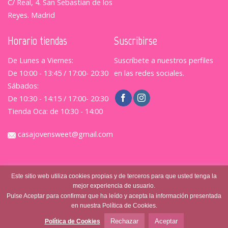
C/ Real, 4. San Sebastian de los
Reyes. Madrid
Horario tiendas
Suscribirse
De Lunes a Viernes:
Suscríbete a nuestros perfiles
De 10:00 - 13:45 / 17:00- 20:30
en las redes sociales.
Sábados:
De 10:30 - 14:15 / 17:00- 20:30
Tienda Oca: de 10:30 - 14:00
casajovensweet@gmail.com
Este sitio web utiliza cookies propias y de terceros para que usted tenga la
mejor experiencia de usuario.
Pulse Aceptar para confirmar que ha leído y acepta la información presentada
en nuestra Política de Cookies.
© Casajovensweet 2026
| Casa Joven Suite S.L.
Aviso
Legal
|
Política de Privacidad
|
Terminos y Condiciones
Rechazar
Aceptar
Política de Cookies