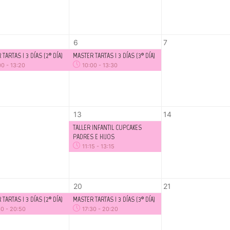
6
7
TARTAS I 3 DÍAS (2º DÍA)
MASTER TARTAS I 3 DÍAS (3º DÍA)
00
-
13:20
10:00
-
13:30
13
14
TALLER INFANTIL CUPCAKES
PADRES E HIJOS
11:15
-
13:15
20
21
TARTAS I 3 DÍAS (2º DÍA)
MASTER TARTAS I 3 DÍAS (3º DÍA)
30
-
20:50
17:30
-
20:20