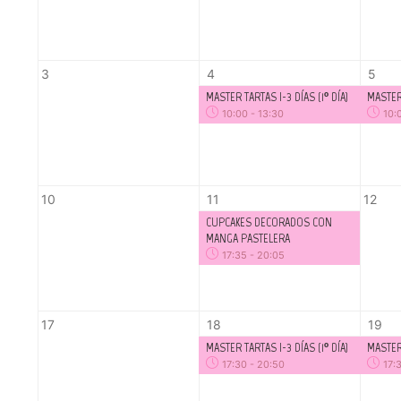
3
4
5
MASTER TARTAS I-3 DÍAS (1º DÍA)
MASTER 
10:00
-
13:30
10:
10
11
12
CUPCAKES DECORADOS CON
MANGA PASTELERA
17:35
-
20:05
17
18
19
MASTER TARTAS I-3 DÍAS (1º DÍA)
MASTER 
17:30
-
20:50
17: