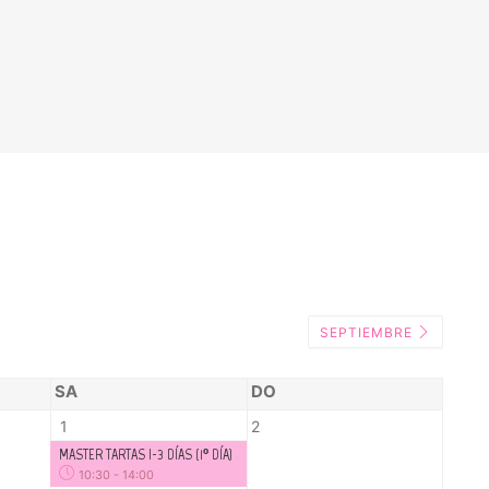
SEPTIEMBRE
SA
DO
1
2
MASTER TARTAS I-3 DÍAS (1º DÍA)
10:30
-
14:00