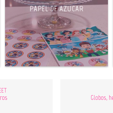
PAPEL DE AZUCAR
EET
ros
Globos, he