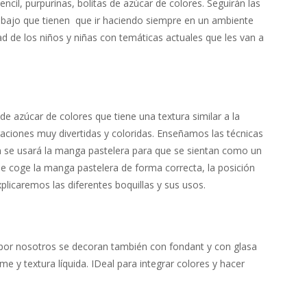
ncil, purpurinas, bolitas de azúcar de colores. Seguirán las
abajo que tienen que ir haciendo siempre en un ambiente
ad de los niños y niñas con temáticas actuales que les van a
 azúcar de colores que tiene una textura similar a la
raciones muy divertidas y coloridas. Enseñamos las técnicas
én se usará la manga pastelera para que se sientan como un
e coge la manga pastelera de forma correcta, la posición
licaremos las diferentes boquillas y sus usos.
 por nosotros se decoran también con fondant y con glasa
rme y textura líquida. IDeal para integrar colores y hacer