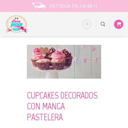
Skip
ENTREGA EN 24/48 H
to
content
CUPCAKES DECORADOS
CON MANGA
PASTELERA