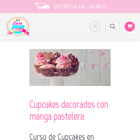
Skip
ENTREGA EN 24/48 H
to
content
Cupcakes decorados con
manga pastelera
Curso de Cupcakes en