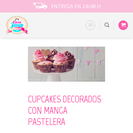
Skip
ENTREGA EN 24/48 H
to
content
CUPCAKES DECORADOS
CON MANGA
PASTELERA