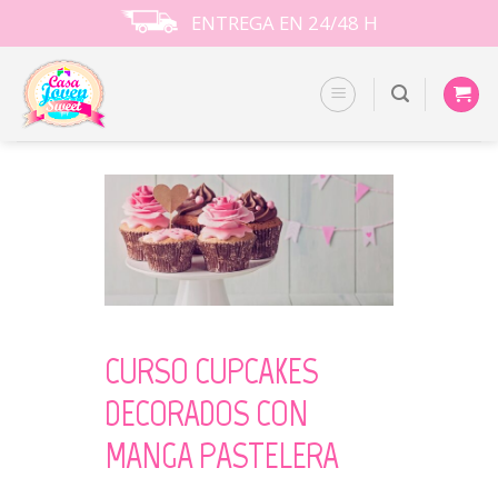
Skip
ENTREGA EN 24/48 H
to
content
CURSO CUPCAKES
DECORADOS CON
MANGA PASTELERA