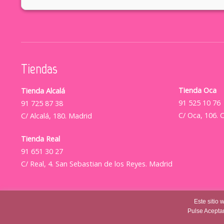
Tiendas
Tienda Oca
Tienda Alcalá
91 525 10 76
91 725 87 38
C/ Oca, 106. 
C/ Alcalá, 180. Madrid
Tienda Real
91 651 30 27
C/ Real, 4. San Sebastian de los Reyes. Madrid
Este sitio 
Pulse Aceptar
© Casajovensweet 2026
| Casa Joven Suite S.L.
Aviso Lega