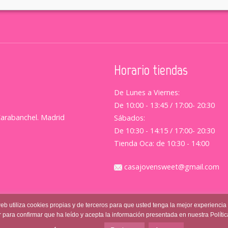
Horario tiendas
De Lunes a Viernes:
De 10:00 - 13:45 / 17:00- 20:30
Carabanchel. Madrid
Sábados:
De 10:30 - 14:15 / 17:00- 20:30
Tienda Oca: de 10:30 - 14:00
casajovensweet@gmail.com
web utiliza cookies propias y de terceros para que usted tenga la mejor experiencia
 para confirmar que ha leído y acepta la información presentada en nuestra Políti
l
|
Política de Privacidad
|
Terminos y Condiciones