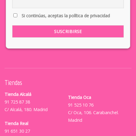
Si continúas, aceptas la política de privacidad
Tiendas
Tienda Alcalá
Tienda Oca
91 725 87 38
91 525 10 76
C/ Alcalá, 180. Madrid
C/ Oca, 106. Carabanchel.
Madrid
Tienda Real
91 651 30 27