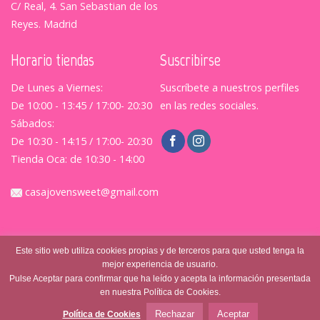
C/ Real, 4. San Sebastian de los
Reyes. Madrid
Horario tiendas
Suscribirse
De Lunes a Viernes:
Suscríbete a nuestros perfiles
De 10:00 - 13:45 / 17:00- 20:30
en las redes sociales.
Sábados:
De 10:30 - 14:15 / 17:00- 20:30
Tienda Oca: de 10:30 - 14:00
casajovensweet@gmail.com
Este sitio web utiliza cookies propias y de terceros para que usted tenga la
mejor experiencia de usuario.
Pulse Aceptar para confirmar que ha leído y acepta la información presentada
en nuestra Política de Cookies.
© Casajovensweet 2026
| Casa Joven Suite S.L.
Aviso
Legal
|
Política de Privacidad
|
Terminos y Condiciones
Rechazar
Aceptar
Política de Cookies