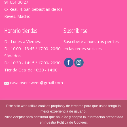
91 651 30 27
C/ Real, 4. San Sebastian de los
Reyes. Madrid
Horario tiendas
Suscribirse
De Lunes a Viernes:
Suscríbete a nuestros perfiles
De 10:00 - 13:45 / 17:00- 20:30
en las redes sociales.
Sábados:
De 10:30 - 14:15 / 17:00- 20:30
Tienda Oca: de 10:30 - 14:00
casajovensweet@gmail.com
Este sitio web utiliza cookies propias y de terceros para que usted tenga la
mejor experiencia de usuario.
Pulse Aceptar para confirmar que ha leído y acepta la información presentada
en nuestra Política de Cookies.
© Casajovensweet 2026
| Casa Joven Suite S.L.
Aviso