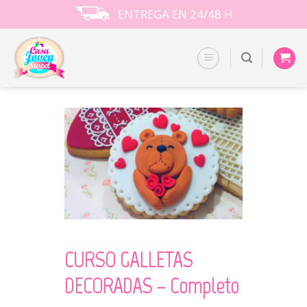
Skip
ENTREGA EN 24/48 H
to
content
CURSO GALLETAS
DECORADAS – Completo