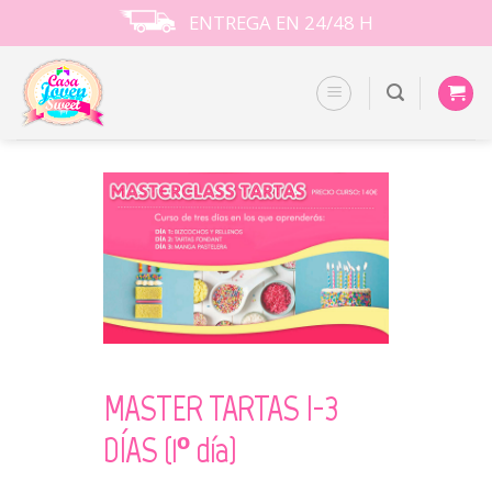
Skip
ENTREGA EN 24/48 H
to
content
MASTER TARTAS I-3
DÍAS (1º día)