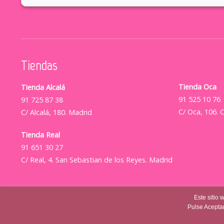
Tiendas
Tienda Oca
Tienda Alcalá
91 525 10 76
91 725 87 38
C/ Oca, 106. 
C/ Alcalá, 180. Madrid
Tienda Real
91 651 30 27
C/ Real, 4. San Sebastian de los Reyes. Madrid
Este sitio 
Pulse Aceptar
© Casajovensweet 2026
| Casa Joven Suite S.L.
Aviso Lega