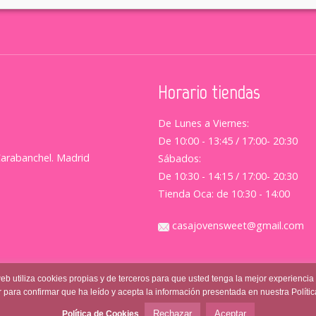
Horario tiendas
De Lunes a Viernes:
De 10:00 - 13:45 / 17:00- 20:30
Carabanchel. Madrid
Sábados:
De 10:30 - 14:15 / 17:00- 20:30
Tienda Oca: de 10:30 - 14:00
casajovensweet@gmail.com
web utiliza cookies propias y de terceros para que usted tenga la mejor experiencia
 para confirmar que ha leído y acepta la información presentada en nuestra Políti
l
|
Política de Privacidad
|
Terminos y Condiciones
Rechazar
Aceptar
Política de Cookies