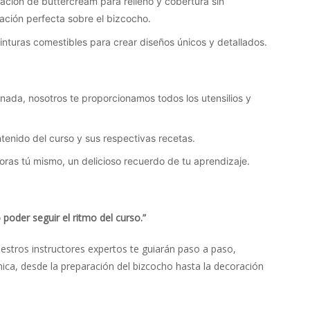
ración de buttercream para relleno y cobertura sin
cación perfecta sobre el bizcocho.
inturas comestibles para crear diseños únicos y detallados.
 nada, nosotros te proporcionamos todos los utensilios y
ntenido del curso y sus respectivas recetas.
coras tú mismo, un delicioso recuerdo de tu aprendizaje.
oder seguir el ritmo del curso.”
estros instructores expertos te guiarán paso a paso,
a, desde la preparación del bizcocho hasta la decoración