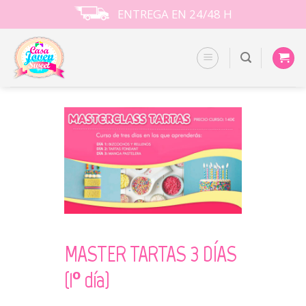
Skip
ENTREGA EN 24/48 H
to
content
MASTER TARTAS 3 DÍAS
(1º día)