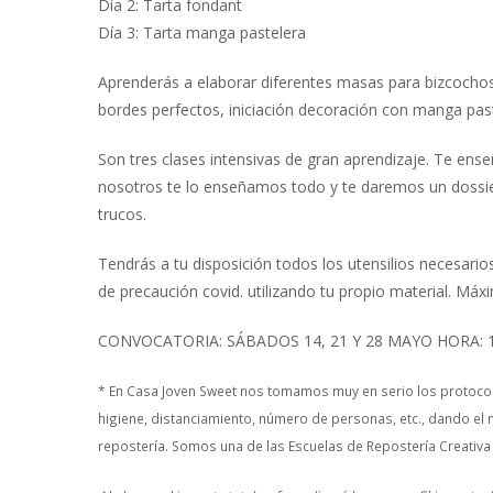
Día 2: Tarta fondant
Día 3: Tarta manga pastelera
Aprenderás a elaborar diferentes masas para bizcocho
bordes perfectos, iniciación decoración con manga paste
Son tres clases intensivas de gran aprendizaje. Te en
nosotros te lo enseñamos todo y te daremos un dossie
trucos.
Tendrás a tu disposición todos los utensilios necesar
de precaución covid. utilizando tu propio material. Má
CONVOCATORIA: SÁBADOS 14, 21 Y 28 MAYO HORA: 1
* En Casa Joven Sweet nos tomamos muy en serio los protocol
higiene, distanciamiento, número de personas, etc., dando el 
repostería. Somos una de las Escuelas de Repostería Creativa