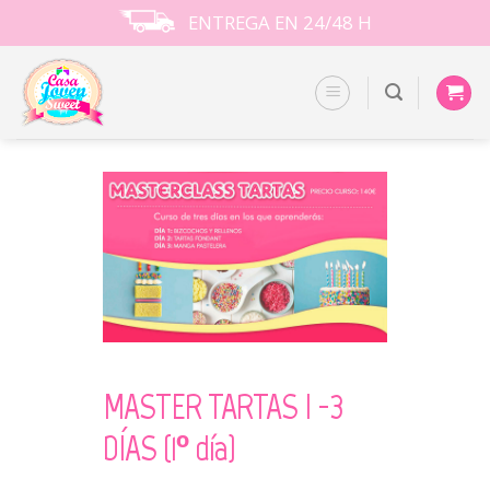
Skip
ENTREGA EN 24/48 H
to
content
MASTER TARTAS I -3
DÍAS (1º día)