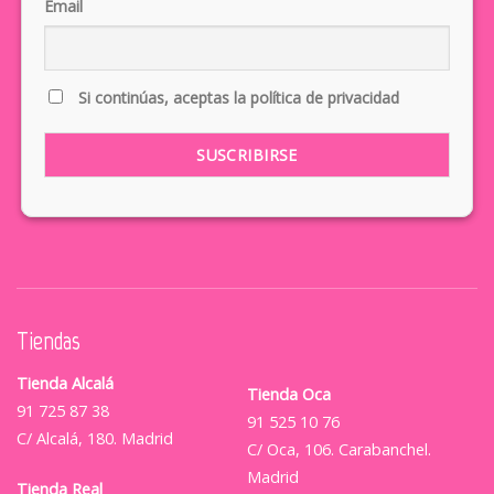
Email
Si continúas, aceptas la política de privacidad
Tiendas
Tienda Alcalá
Tienda Oca
91 725 87 38
91 525 10 76
C/ Alcalá, 180. Madrid
C/ Oca, 106. Carabanchel.
Madrid
Tienda Real