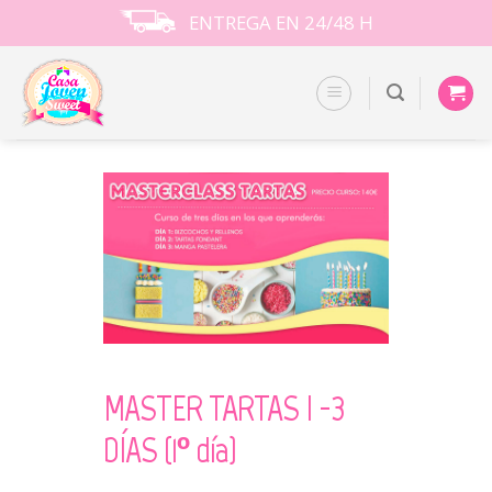
Skip
ENTREGA EN 24/48 H
to
content
MASTER TARTAS I -3
DÍAS (1º día)