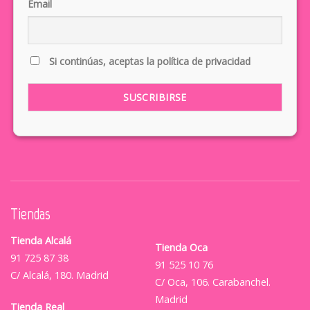
Email
Si continúas, aceptas la política de privacidad
Tiendas
Tienda Alcalá
Tienda Oca
91 725 87 38
91 525 10 76
C/ Alcalá, 180. Madrid
C/ Oca, 106. Carabanchel.
Madrid
Tienda Real