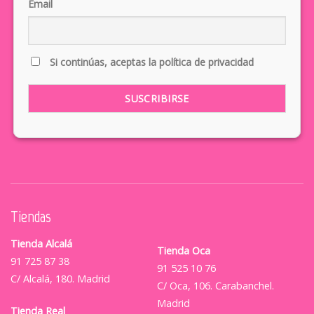
Email
Si continúas, aceptas la política de privacidad
Tiendas
Tienda Alcalá
Tienda Oca
91 725 87 38
91 525 10 76
C/ Alcalá, 180. Madrid
C/ Oca, 106. Carabanchel.
Madrid
Tienda Real