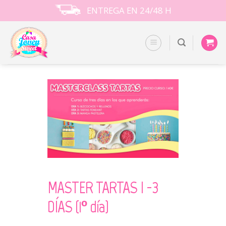
Skip
ENTREGA EN 24/48 H
to
content
MASTER TARTAS I -3
DÍAS (1º día)