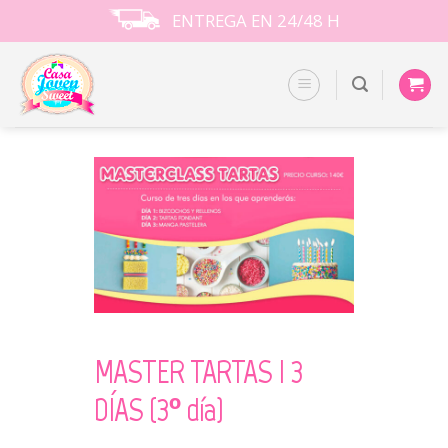
Skip
ENTREGA EN 24/48 H
to
content
MASTER TARTAS I 3
DÍAS (3º día)