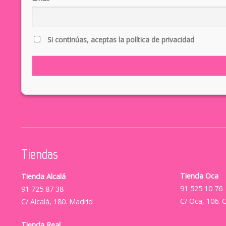
Si continúas, aceptas la política de privacidad
Tiendas
Tienda Oca
Tienda Alcalá
91 525 10 76
91 725 87 38
C/ Oca, 106. 
C/ Alcalá, 180. Madrid
Tienda Real