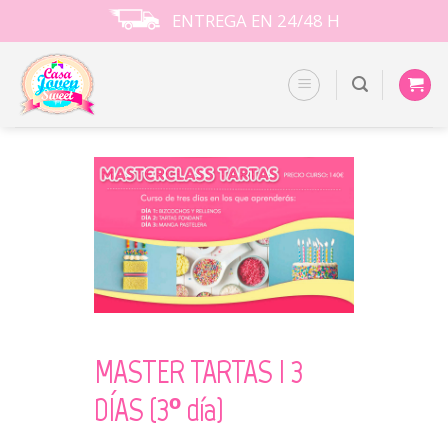
Skip
ENTREGA EN 24/48 H
to
content
MASTER TARTAS I 3
DÍAS (3º día)