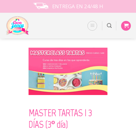
Skip
ENTREGA EN 24/48 H
to
content
MASTER TARTAS I 3
DÍAS (3º día)