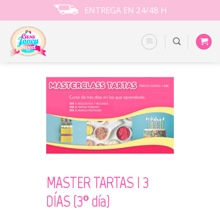
Skip
ENTREGA EN 24/48 H
to
content
MASTER TARTAS I 3
DÍAS (3º día)