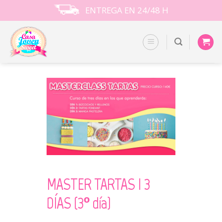
Skip
ENTREGA EN 24/48 H
to
content
MASTER TARTAS I 3
DÍAS (3º día)