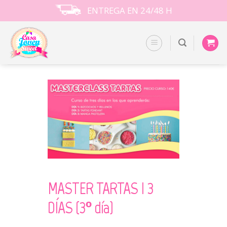
Skip
ENTREGA EN 24/48 H
to
content
MASTER TARTAS I 3
DÍAS (3º día)