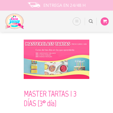
Skip
ENTREGA EN 24/48 H
to
content
MASTER TARTAS I 3
DÍAS (3º día)