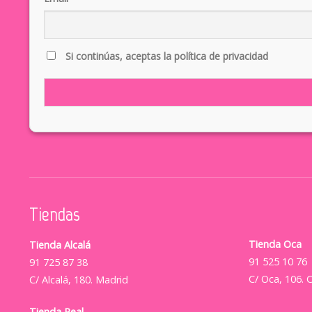
Si continúas, aceptas la política de privacidad
Tiendas
Tienda Oca
Tienda Alcalá
91 525 10 76
91 725 87 38
C/ Oca, 106. 
C/ Alcalá, 180. Madrid
Tienda Real