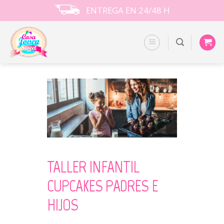
Skip
ENTREGA EN 24/48 H
to
content
TALLER INFANTIL
CUPCAKES PADRES E
HIJOS