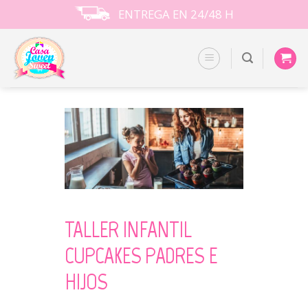
Skip
ENTREGA EN 24/48 H
to
content
TALLER INFANTIL
CUPCAKES PADRES E
HIJOS