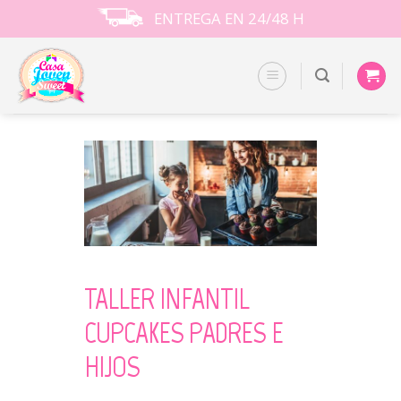
Skip
ENTREGA EN 24/48 H
to
content
TALLER INFANTIL
CUPCAKES PADRES E
HIJOS