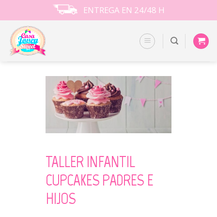
Skip
ENTREGA EN 24/48 H
to
content
TALLER INFANTIL
CUPCAKES PADRES E
HIJOS