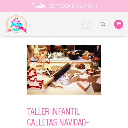
Skip
ENTREGA EN 24/48 H
to
content
TALLER INFANTIL
GALLETAS NAVIDAD-