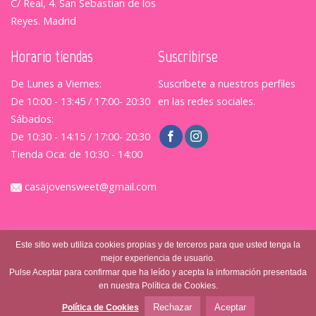
C/ Real, 4. San Sebastian de los
Reyes. Madrid
Horario tiendas
Suscribirse
De Lunes a Viernes:
Suscríbete a nuestros perfiles
De 10:00 - 13:45 / 17:00- 20:30
en las redes sociales.
Sábados:
De 10:30 - 14:15 / 17:00- 20:30
Tienda Oca: de 10:30 - 14:00
casajovensweet@gmail.com
Este sitio web utiliza cookies propias y de terceros para que usted tenga la
mejor experiencia de usuario.
Pulse Aceptar para confirmar que ha leído y acepta la información presentada
en nuestra Política de Cookies.
© Casajovensweet 2026
| Casa Joven Suite S.L.
Aviso
Legal
|
Política de Privacidad
|
Terminos y Condiciones
Rechazar
Aceptar
Política de Cookies