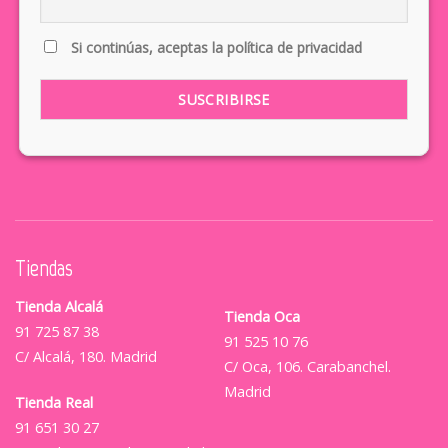
Si continúas, aceptas la política de privacidad
Tiendas
Tienda Alcalá
Tienda Oca
91 725 87 38
91 525 10 76
C/ Alcalá, 180. Madrid
C/ Oca, 106. Carabanchel.
Madrid
Tienda Real
91 651 30 27