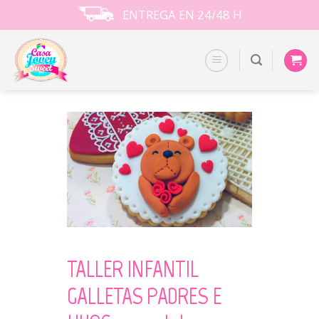
Skip
ENTREGA EN 24/48 H
to
content
TALLER INFANTIL
GALLETAS PADRES E