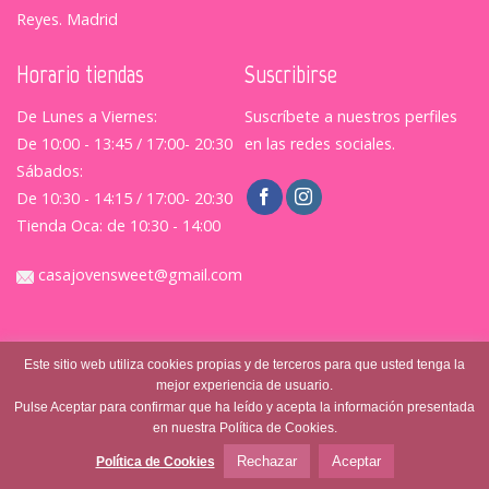
Reyes. Madrid
Horario tiendas
Suscribirse
De Lunes a Viernes:
Suscríbete a nuestros perfiles
De 10:00 - 13:45 / 17:00- 20:30
en las redes sociales.
Sábados:
De 10:30 - 14:15 / 17:00- 20:30
Tienda Oca: de 10:30 - 14:00
casajovensweet@gmail.com
Este sitio web utiliza cookies propias y de terceros para que usted tenga la
mejor experiencia de usuario.
Pulse Aceptar para confirmar que ha leído y acepta la información presentada
en nuestra Política de Cookies.
© Casajovensweet 2026
| Casa Joven Suite S.L.
Aviso
Legal
|
Política de Privacidad
|
Terminos y Condiciones
Rechazar
Aceptar
Política de Cookies