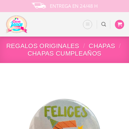
Skip
ENTREGA EN 24/48 H
to
content
REGALOS ORIGINALES
/
CHAPAS
/
CHAPAS CUMPLEAÑOS