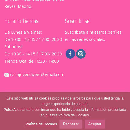
Reyes. Madrid
Horario tiendas
Suscribirse
De Lunes a Viernes:
Suscríbete a nuestros perfiles
De 10:00 - 13:45 / 17:00- 20:30
en las redes sociales.
Sábados:
De 10:30 - 14:15 / 17:00- 20:30
Tienda Oca: de 10:30 - 14:00
casajovensweet@gmail.com
Este sitio web utiliza cookies propias y de terceros para que usted tenga la
mejor experiencia de usuario.
Pulse Aceptar para confirmar que ha leído y acepta la información presentada
en nuestra Política de Cookies.
© Casajovensweet 2026
| Casa Joven Suite S.L.
Aviso
Legal
|
Política de Privacidad
|
Terminos y Condiciones
Rechazar
Aceptar
Política de Cookies