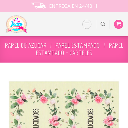
Skip
ENTREGA EN 24/48 H
to
content
PAPEL DE AZUCAR
/
PAPEL ESTAMPADO
/
PAPEL
ESTAMPADO - CARTELES