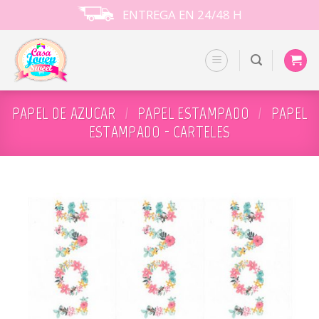
Skip
ENTREGA EN 24/48 H
to
content
PAPEL DE AZUCAR
/
PAPEL ESTAMPADO
/
PAPEL
ESTAMPADO - CARTELES