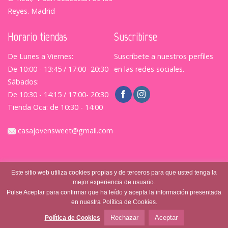
Reyes. Madrid
Horario tiendas
Suscribirse
De Lunes a Viernes:
Suscríbete a nuestros perfiles
De 10:00 - 13:45 / 17:00- 20:30
en las redes sociales.
Sábados:
De 10:30 - 14:15 / 17:00- 20:30
Tienda Oca: de 10:30 - 14:00
casajovensweet@gmail.com
Este sitio web utiliza cookies propias y de terceros para que usted tenga la
mejor experiencia de usuario.
Pulse Aceptar para confirmar que ha leído y acepta la información presentada
en nuestra Política de Cookies.
© Casajovensweet 2026
| Casa Joven Suite S.L.
Aviso
Legal
|
Política de Privacidad
|
Terminos y Condiciones
Rechazar
Aceptar
Política de Cookies