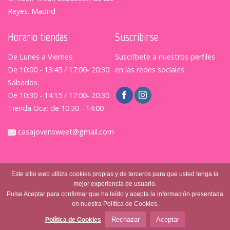
Reyes. Madrid
Horario tiendas
Suscribirse
De Lunes a Viernes:
Suscríbete a nuestros perfiles
De 10:00 - 13:45 / 17:00- 20:30
en las redes sociales.
Sábados:
De 10:30 - 14:15 / 17:00- 20:30
Tienda Oca: de 10:30 - 14:00
casajovensweet@gmail.com
Este sitio web utiliza cookies propias y de terceros para que usted tenga la
mejor experiencia de usuario.
Pulse Aceptar para confirmar que ha leído y acepta la información presentada
en nuestra Política de Cookies.
© Casajovensweet 2026
| Casa Joven Suite S.L.
Aviso
Legal
|
Política de Privacidad
|
Terminos y Condiciones
Rechazar
Aceptar
Política de Cookies