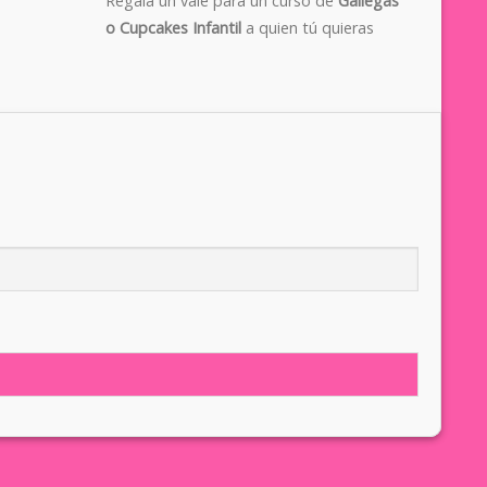
Regala un vale para un curso de
Gallegas
o Cupcakes Infantil
a quien tú quieras