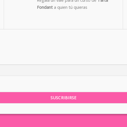
Regala un vale para un curso de
Tarta
Fondant
a quien tú quieras