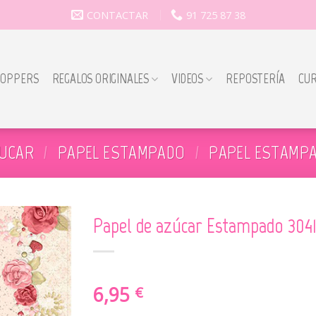
CONTACTAR
91 725 87 38
TOPPERS
REGALOS ORIGINALES
VIDEOS
REPOSTERÍA
CU
ZUCAR
/
PAPEL ESTAMPADO
/
PAPEL ESTAMPA
Papel de azúcar Estampado 304
6,95
€