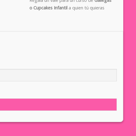
Regala un vale para un curso de
Gallegas
o Cupcakes Infantil
a quien tú quieras