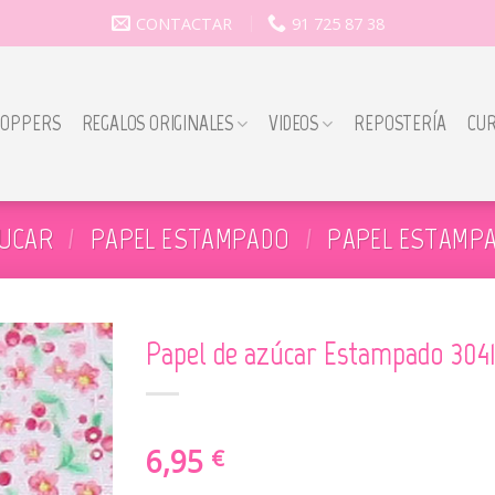
CONTACTAR
91 725 87 38
TOPPERS
REGALOS ORIGINALES
VIDEOS
REPOSTERÍA
CU
ZUCAR
/
PAPEL ESTAMPADO
/
PAPEL ESTAMPA
Papel de azúcar Estampado 3041
6,95
€