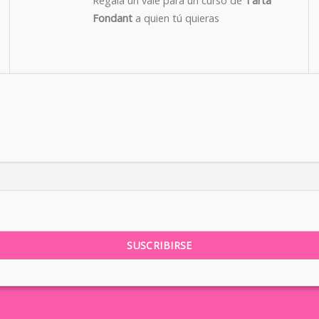
Regala un vale para un curso de
Tarta
Fondant
a quien tú quieras