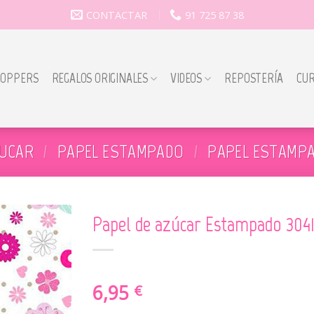
CONTACTAR
91 725 87 38
TOPPERS
REGALOS ORIGINALES
VIDEOS
REPOSTERÍA
CU
ZUCAR
/
PAPEL ESTAMPADO
/
PAPEL ESTAMPA
Papel de azúcar Estampado 304
6,95
€