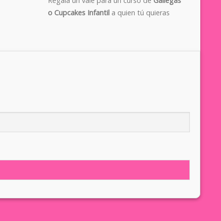
Regala un vale para un curso de
Gallegas
o Cupcakes Infantil
a quien tú quieras