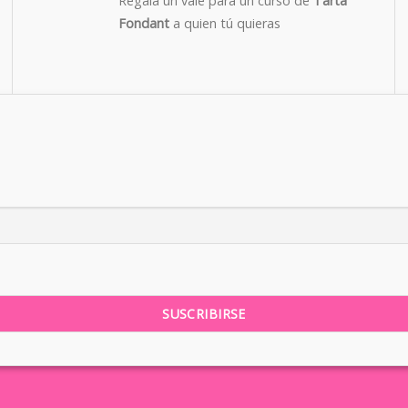
Regala un vale para un curso de
Tarta
Fondant
a quien tú quieras