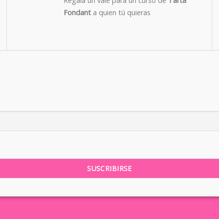
Regala un vale para un curso de
Tarta
Fondant
a quien tú quieras