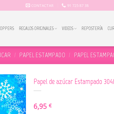
CONTACTAR
91 725 87 38
TOPPERS
REGALOS ORIGINALES
VIDEOS
REPOSTERÍA
CU
UCAR
/
PAPEL ESTAMPADO
/
PAPEL ESTAMPA
Papel de azúcar Estampado 304
6,95
€