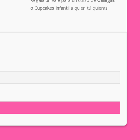
Regala un vale para un curso de
Gallegas
o Cupcakes Infantil
a quien tú quieras