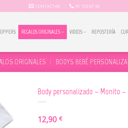
CONTACTAR
91 725 87 38
TOPPERS
REGALOS ORIGINALES
VIDEOS
REPOSTERÍA
CU
ALOS ORIGINALES
/
BODYS BEBÉ PERSONALIZ
Body personalizado – Monito –
12,90
€