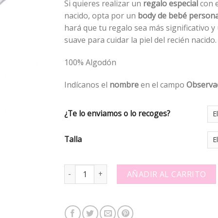
Si quieres realizar un
regalo especial
con e
nacido, opta por un
body de bebé persona
hará que tu regalo sea más significativo 
suave para cuidar la piel del recién nacido.
100% Algodón
Indícanos el
nombre
en el campo
Observa
¿Te lo enviamos o lo recoges?
Talla
Body personalizado - Monito - 704325 quantity
AÑADIR AL CARRITO