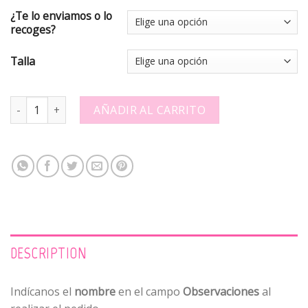
¿Te lo enviamos o lo
recoges?
Talla
Camiseta cumple - Niña morena - 704437 quantity
AÑADIR AL CARRITO
DESCRIPTION
Indícanos el
nombre
en el campo
Observaciones
al