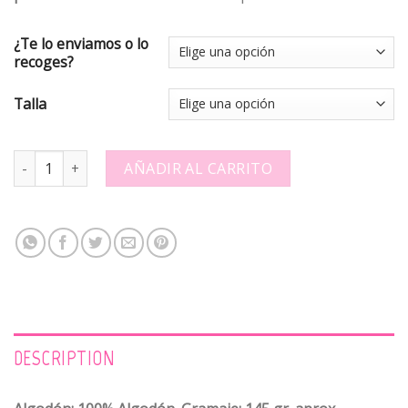
¿Te lo enviamos o lo
recoges?
Talla
Camiseta - Eooo mami rosa - 704493 quantity
AÑADIR AL CARRITO
DESCRIPTION