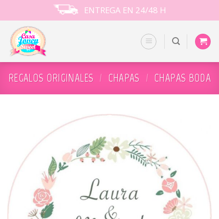
Skip
ENTREGA EN 24/48 H
to
content
REGALOS ORIGINALES
/
CHAPAS
/
CHAPAS BODA