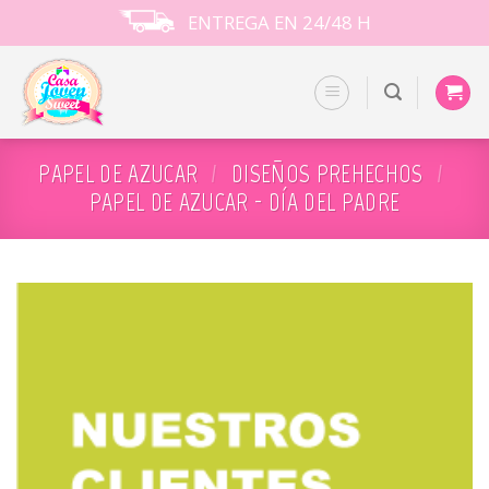
Skip
ENTREGA EN 24/48 H
to
content
PAPEL DE AZUCAR
/
DISEÑOS PREHECHOS
/
PAPEL DE AZUCAR - DÍA DEL PADRE