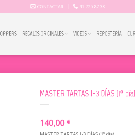
CONTACTAR
91 725 87 38
TOPPERS
REGALOS ORIGINALES
VIDEOS
REPOSTERÍA
CU
MASTER TARTAS I-3 DÍAS (1º día)
140,00
€
MASTER TARTAS I-3 DÍAS (1º día)