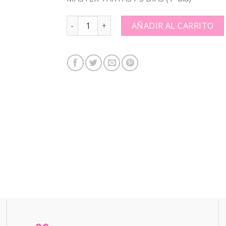
MASTER TARTAS I-3 DÍAS (1º día): quantity
AÑADIR AL CARRITO